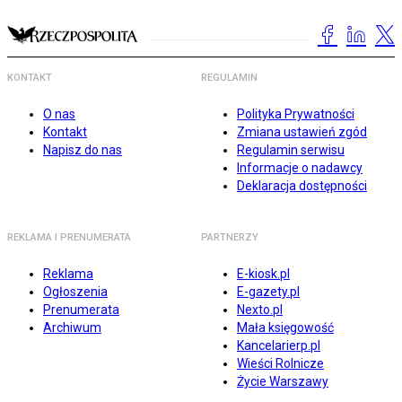
KONTAKT
REGULAMIN
O nas
Polityka Prywatności
Kontakt
Zmiana ustawień zgód
Napisz do nas
Regulamin serwisu
Informacje o nadawcy
Deklaracja dostępności
REKLAMA I PRENUMERATA
PARTNERZY
Reklama
E-kiosk.pl
Ogłoszenia
E-gazety.pl
Prenumerata
Nexto.pl
Archiwum
Mała księgowość
Kancelarierp.pl
Wieści Rolnicze
Życie Warszawy