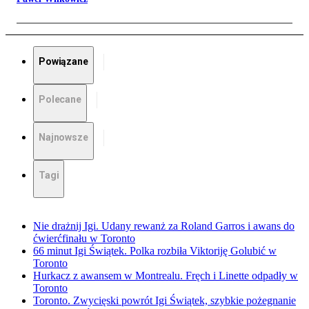
Powiązane
Polecane
Najnowsze
Tagi
Nie drażnij Igi. Udany rewanż za Roland Garros i awans do
ćwierćfinału w Toronto
66 minut Igi Świątek. Polka rozbiła Viktoriję Golubić w
Toronto
Hurkacz z awansem w Montrealu. Fręch i Linette odpadły w
Toronto
Toronto. Zwycięski powrót Igi Świątek, szybkie pożegnanie