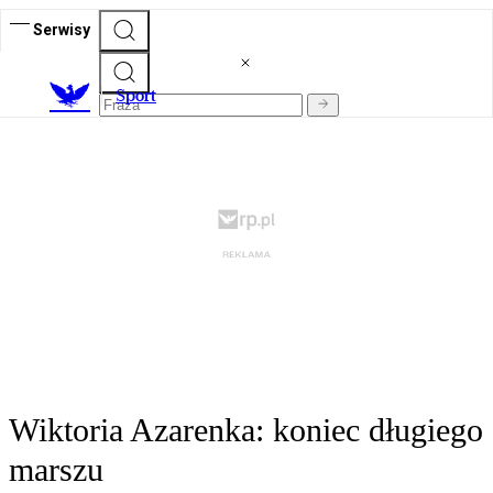
Serwisy
S
port
Wiktoria Azarenka: koniec długiego
marszu