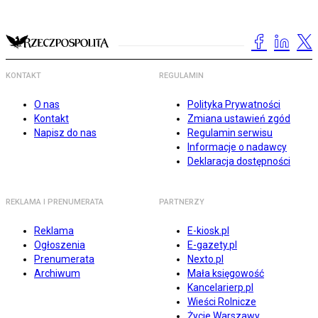
KONTAKT
REGULAMIN
O nas
Polityka Prywatności
Kontakt
Zmiana ustawień zgód
Napisz do nas
Regulamin serwisu
Informacje o nadawcy
Deklaracja dostępności
REKLAMA I PRENUMERATA
PARTNERZY
Reklama
E-kiosk.pl
Ogłoszenia
E-gazety.pl
Prenumerata
Nexto.pl
Archiwum
Mała księgowość
Kancelarierp.pl
Wieści Rolnicze
Życie Warszawy