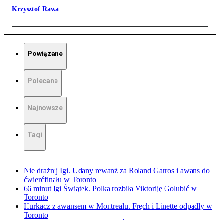
Krzysztof Rawa
Powiązane
Polecane
Najnowsze
Tagi
Nie drażnij Igi. Udany rewanż za Roland Garros i awans do
ćwierćfinału w Toronto
66 minut Igi Świątek. Polka rozbiła Viktoriję Golubić w
Toronto
Hurkacz z awansem w Montrealu. Fręch i Linette odpadły w
Toronto