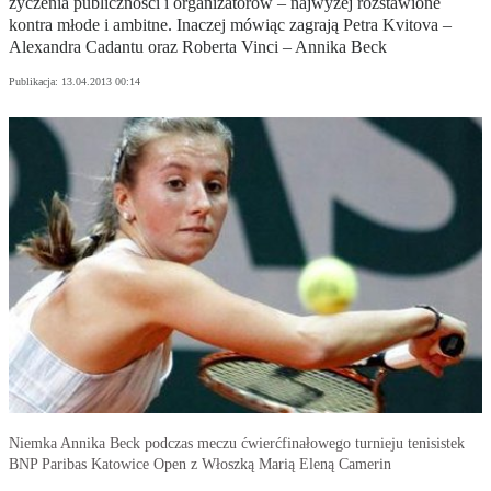
życzenia publiczności i organizatorów – najwyżej rozstawione
kontra młode i ambitne. Inaczej mówiąc zagrają Petra Kvitova –
Alexandra Cadantu oraz Roberta Vinci – Annika Beck
Publikacja:
13.04.2013 00:14
Niemka Annika Beck podczas meczu ćwierćfinałowego turnieju tenisistek
BNP Paribas Katowice Open z Włoszką Marią Eleną Camerin