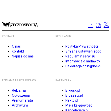
KONTAKT
REGULAMIN
O nas
Polityka Prywatności
Kontakt
Zmiana ustawień zgód
Napisz do nas
Regulamin serwisu
Informacje o nadawcy
Deklaracja dostępności
REKLAMA I PRENUMERATA
PARTNERZY
Reklama
E-kiosk.pl
Ogłoszenia
E-gazety.pl
Prenumerata
Nexto.pl
Archiwum
Mała księgowość
Kancelarierp.pl