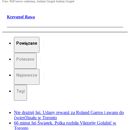
Foto: PAP/serwis codzienny, Andrzej Grygiel Andrzej Grygiel
Krzysztof Rawa
Powiązane
Polecane
Najnowsze
Tagi
Nie drażnij Igi. Udany rewanż za Roland Garros i awans do
ćwierćfinału w Toronto
66 minut Igi Świątek. Polka rozbiła Viktoriję Golubić w
Toronto