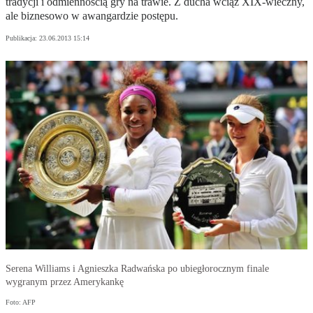
tradycji i odmiennością gry na trawie. Z ducha wciąż XIX-wieczny,
ale biznesowo w awangardzie postępu.
Publikacja:
23.06.2013 15:14
Serena Williams i Agnieszka Radwańska po ubiegłorocznym finale
wygranym przez Amerykankę
Foto: AFP