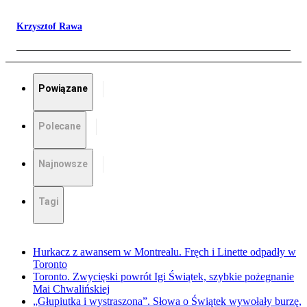
Krzysztof Rawa
Powiązane
Polecane
Najnowsze
Tagi
Hurkacz z awansem w Montrealu. Fręch i Linette odpadły w
Toronto
Toronto. Zwycięski powrót Igi Świątek, szybkie pożegnanie
Mai Chwalińskiej
„Głupiutka i wystraszona”. Słowa o Świątek wywołały burzę,