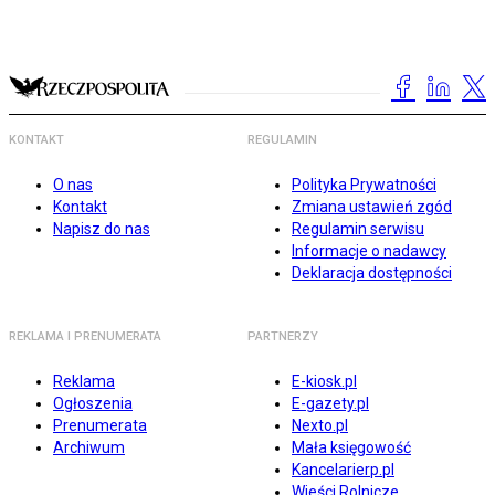
KONTAKT
REGULAMIN
O nas
Polityka Prywatności
Kontakt
Zmiana ustawień zgód
Napisz do nas
Regulamin serwisu
Informacje o nadawcy
Deklaracja dostępności
REKLAMA I PRENUMERATA
PARTNERZY
Reklama
E-kiosk.pl
Ogłoszenia
E-gazety.pl
Prenumerata
Nexto.pl
Archiwum
Mała księgowość
Kancelarierp.pl
Wieści Rolnicze