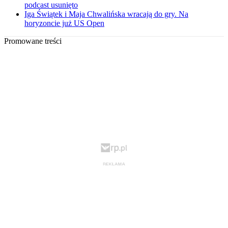
podcast usunięto
Iga Świątek i Maja Chwalińska wracają do gry. Na
horyzoncie już US Open
Promowane treści