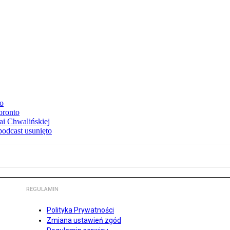
to
oronto
ai Chwalińskiej
podcast usunięto
REGULAMIN
Polityka Prywatności
Zmiana ustawień zgód