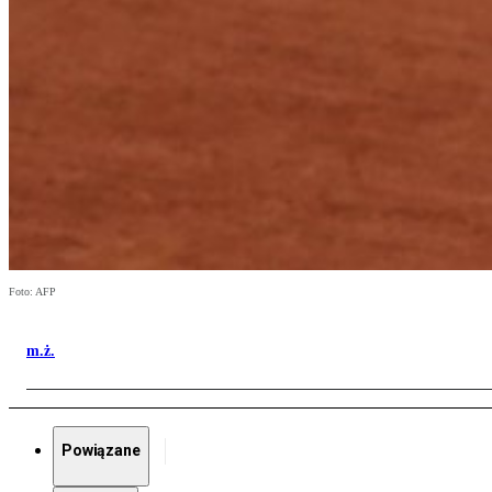
Foto: AFP
m.ż.
Powiązane