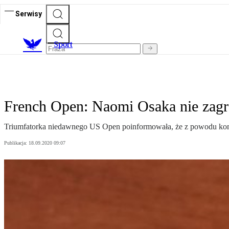
Serwisy
S
port
French Open: Naomi Osaka nie zagr
Triumfatorka niedawnego US Open poinformowała, że z powodu kontu
Publikacja:
18.09.2020 09:07