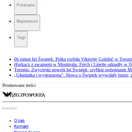
Polecane
Najnowsze
Tagi
66 minut Igi Świątek. Polka rozbiła Viktoriję Golubić w Toron
Hurkacz z awansem w Montrealu. Fręch i Linette odpadły w T
Toronto. Zwycięski powrót Igi Świątek, szybkie pożegnanie M
„Głupiutka i wystraszona”. Słowa o Świątek wywołały burzę, 
Promowane treści
KONTAKT
O nas
Kontakt