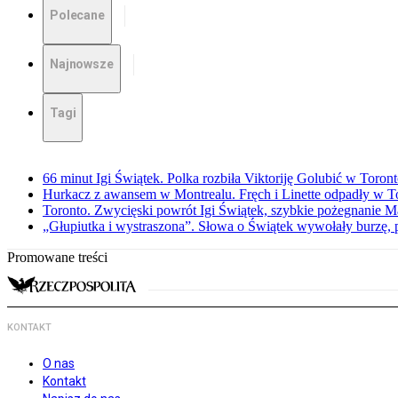
Polecane
Najnowsze
Tagi
66 minut Igi Świątek. Polka rozbiła Viktoriję Golubić w Toron
Hurkacz z awansem w Montrealu. Fręch i Linette odpadły w T
Toronto. Zwycięski powrót Igi Świątek, szybkie pożegnanie M
„Głupiutka i wystraszona”. Słowa o Świątek wywołały burzę, 
Promowane treści
KONTAKT
O nas
Kontakt