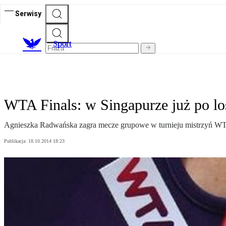
Serwisy
S
port
WTA Finals: w Singapurze już po l
Agnieszka Radwańska zagra mecze grupowe w turnieju mistrzyń WTA
Publikacja:
18.10.2014 18:23