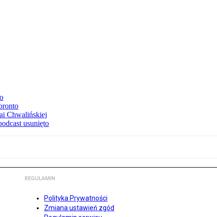
to
oronto
ai Chwalińskiej
podcast usunięto
REGULAMIN
Polityka Prywatności
Zmiana ustawień zgód