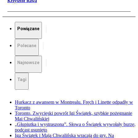
Krzysztof Rawa
Powiązane
Polecane
Najnowsze
Tagi
Hurkacz z awansem w Montrealu. Fręch i Linette odpadły w
Toronto
Toronto. Zwycięski powrót Igi Świątek, szybkie pożegnanie
Mai Chwalińskiej
„Głupiutka i wystraszona”. Słowa o Świątek wywołały burzę,
podcast usunięto
Iga Świątek i Maja Chwalińska wracają do gry. Na