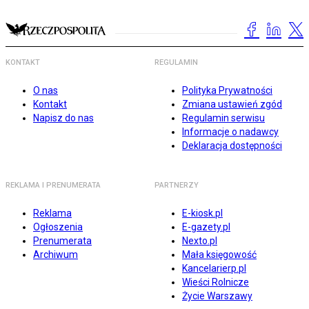
KONTAKT
REGULAMIN
O nas
Polityka Prywatności
Kontakt
Zmiana ustawień zgód
Napisz do nas
Regulamin serwisu
Informacje o nadawcy
Deklaracja dostępności
REKLAMA I PRENUMERATA
PARTNERZY
Reklama
E-kiosk.pl
Ogłoszenia
E-gazety.pl
Prenumerata
Nexto.pl
Archiwum
Mała księgowość
Kancelarierp.pl
Wieści Rolnicze
Życie Warszawy