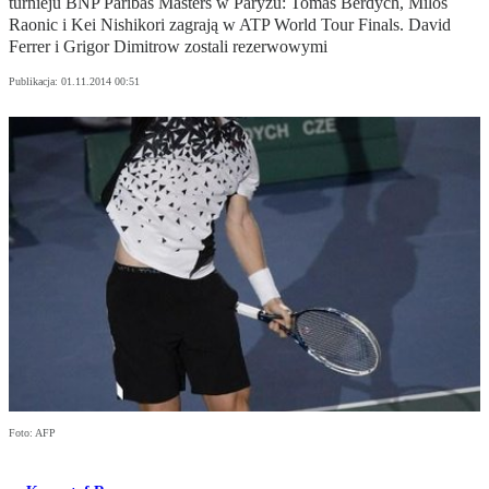
turnieju BNP Paribas Masters w Paryżu: Tomas Berdych, Milos
Raonic i Kei Nishikori zagrają w ATP World Tour Finals. David
Ferrer i Grigor Dimitrow zostali rezerwowymi
Publikacja:
01.11.2014 00:51
Foto: AFP