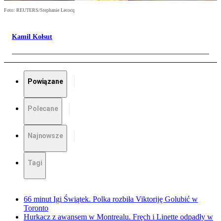
Foto: REUTERS/Stephanie Lecocq
Kamil Kołsut
Powiązane
Polecane
Najnowsze
Tagi
66 minut Igi Świątek. Polka rozbiła Viktoriję Golubić w
Toronto
Hurkacz z awansem w Montrealu. Fręch i Linette odpadły w