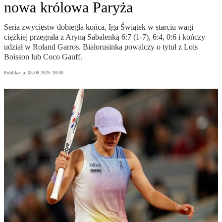
nowa królowa Paryża
Seria zwycięstw dobiegła końca, Iga Świątek w starciu wagi
ciężkiej przegrała z Aryną Sabalenką 6:7 (1-7), 6:4, 0:6 i kończy
udział w Roland Garros. Białorusinka powalczy o tytuł z Lois
Boisson lub Coco Gauff.
Publikacja:
05.06.2025 18:00