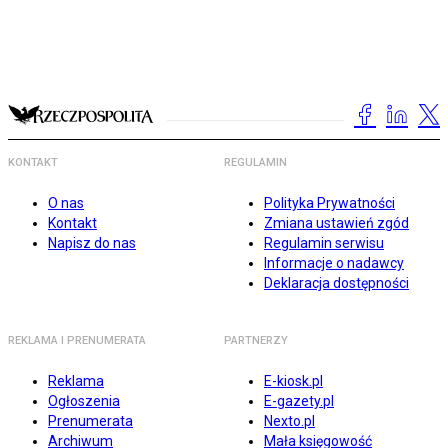
KONTAKT
REGULAMIN
O nas
Polityka Prywatności
Kontakt
Zmiana ustawień zgód
Napisz do nas
Regulamin serwisu
Informacje o nadawcy
Deklaracja dostępności
REKLAMA I PRENUMERATA
PARTNERZY
Reklama
E-kiosk.pl
Ogłoszenia
E-gazety.pl
Prenumerata
Nexto.pl
Archiwum
Mała księgowość