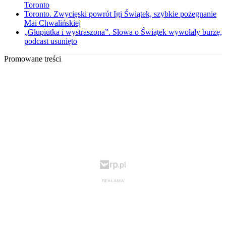
Toronto
Toronto. Zwycięski powrót Igi Świątek, szybkie pożegnanie
Mai Chwalińskiej
„Głupiutka i wystraszona”. Słowa o Świątek wywołały burzę,
podcast usunięto
Promowane treści