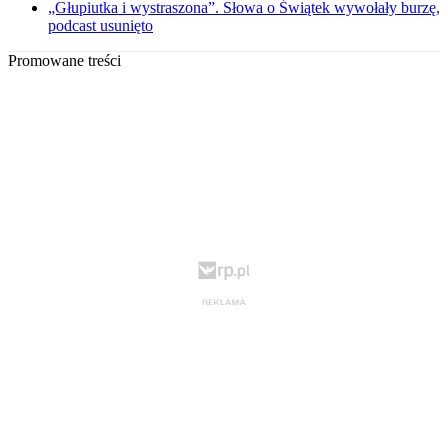
„Głupiutka i wystraszona”. Słowa o Świątek wywołały burzę,
podcast usunięto
Promowane treści