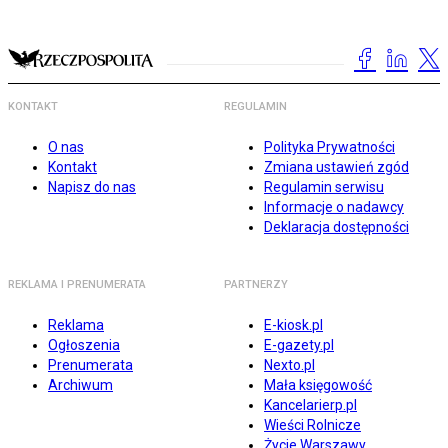
KONTAKT
REGULAMIN
O nas
Polityka Prywatności
Kontakt
Zmiana ustawień zgód
Napisz do nas
Regulamin serwisu
Informacje o nadawcy
Deklaracja dostępności
REKLAMA I PRENUMERATA
PARTNERZY
Reklama
E-kiosk.pl
Ogłoszenia
E-gazety.pl
Prenumerata
Nexto.pl
Archiwum
Mała księgowość
Kancelarierp.pl
Wieści Rolnicze
Życie Warszawy