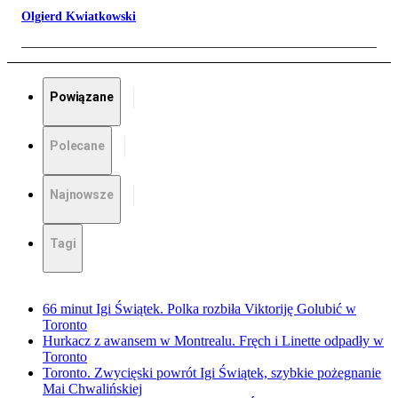
Olgierd Kwiatkowski
Powiązane
Polecane
Najnowsze
Tagi
66 minut Igi Świątek. Polka rozbiła Viktoriję Golubić w
Toronto
Hurkacz z awansem w Montrealu. Fręch i Linette odpadły w
Toronto
Toronto. Zwycięski powrót Igi Świątek, szybkie pożegnanie
Mai Chwalińskiej