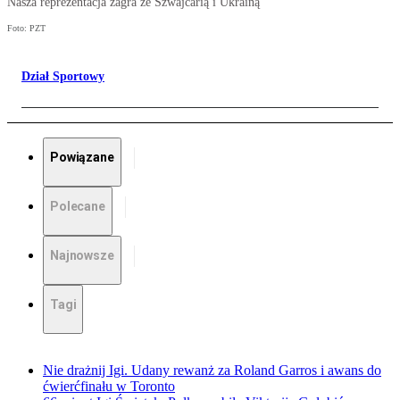
Nasza reprezentacja zagra ze Szwajcarią i Ukrainą
Foto: PZT
Dział Sportowy
Powiązane
Polecane
Najnowsze
Tagi
Nie drażnij Igi. Udany rewanż za Roland Garros i awans do
ćwierćfinału w Toronto