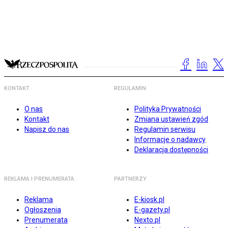
KONTAKT
REGULAMIN
O nas
Polityka Prywatności
Kontakt
Zmiana ustawień zgód
Napisz do nas
Regulamin serwisu
Informacje o nadawcy
Deklaracja dostępności
REKLAMA I PRENUMERATA
PARTNERZY
Reklama
E-kiosk.pl
Ogłoszenia
E-gazety.pl
Prenumerata
Nexto.pl