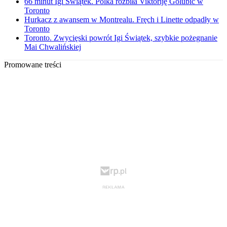
66 minut Igi Świątek. Polka rozbiła Viktoriję Golubić w
Toronto
Hurkacz z awansem w Montrealu. Fręch i Linette odpadły w
Toronto
Toronto. Zwycięski powrót Igi Świątek, szybkie pożegnanie
Mai Chwalińskiej
Promowane treści