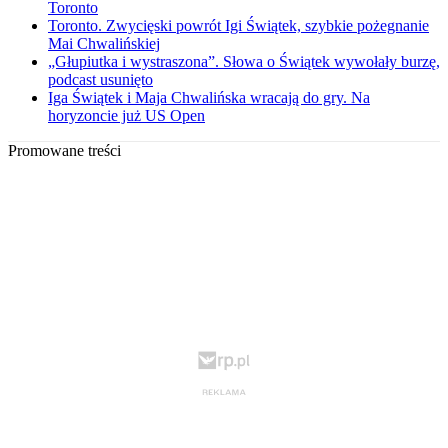
Toronto
Toronto. Zwycięski powrót Igi Świątek, szybkie pożegnanie
Mai Chwalińskiej
„Głupiutka i wystraszona”. Słowa o Świątek wywołały burzę,
podcast usunięto
Iga Świątek i Maja Chwalińska wracają do gry. Na
horyzoncie już US Open
Promowane treści