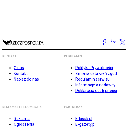
KONTAKT
REGULAMIN
O nas
Polityka Prywatności
Kontakt
Zmiana ustawień zgód
Napisz do nas
Regulamin serwisu
Informacje o nadawcy
Deklaracja dostępności
REKLAMA I PRENUMERATA
PARTNERZY
Reklama
E-kiosk.pl
Ogłoszenia
E-gazety.pl