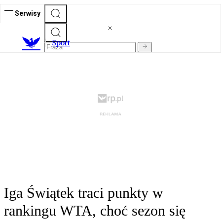
Serwisy
S
port
Iga Świątek traci punkty w
rankingu WTA, choć sezon się