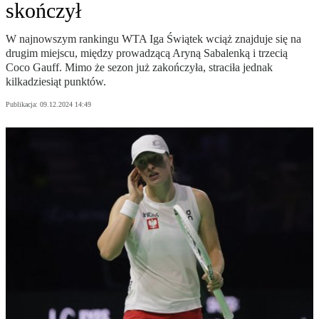
skończył
W najnowszym rankingu WTA Iga Świątek wciąż znajduje się na
drugim miejscu, między prowadzącą Aryną Sabalenką i trzecią
Coco Gauff. Mimo że sezon już zakończyła, straciła jednak
kilkadziesiąt punktów.
Publikacja:
09.12.2024 14:49