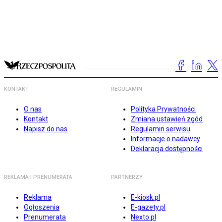
KONTAKT
REGULAMIN
O nas
Polityka Prywatności
Kontakt
Zmiana ustawień zgód
Napisz do nas
Regulamin serwisu
Informacje o nadawcy
Deklaracja dostępności
REKLAMA I PRENUMERATA
PARTNERZY
Reklama
E-kiosk.pl
Ogłoszenia
E-gazety.pl
Prenumerata
Nexto.pl