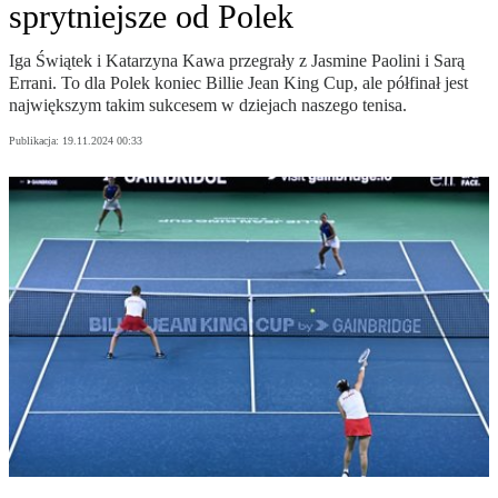
sprytniejsze od Polek
Iga Świątek i Katarzyna Kawa przegrały z Jasmine Paolini i Sarą
Errani. To dla Polek koniec Billie Jean King Cup, ale półfinał jest
największym takim sukcesem w dziejach naszego tenisa.
Publikacja:
19.11.2024 00:33