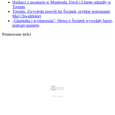
Hurkacz z awansem w Montrealu. Fręch i Linette odpadły w
Toronto
Toronto. Zwycięski powrót Igi Świątek, szybkie pożegnanie
Mai Chwalińskiej
„Głupiutka i wystraszona”. Słowa o Świątek wywołały burzę,
podcast usunięto
Promowane treści