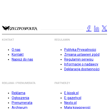
KONTAKT
REGULAMIN
O nas
Polityka Prywatności
Kontakt
Zmiana ustawień zgód
Napisz do nas
Regulamin serwisu
Informacje o nadawcy
Deklaracja dostępności
REKLAMA I PRENUMERATA
PARTNERZY
Reklama
E-kiosk.pl
Ogłoszenia
E-gazety.pl
Prenumerata
Nexto.pl
Archiwum
Mała księgowość