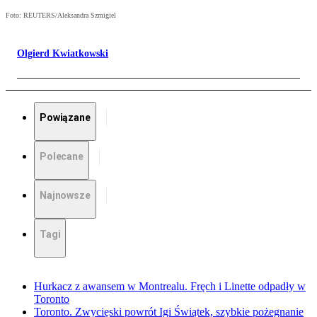
Foto: REUTERS/Aleksandra Szmigiel
Olgierd Kwiatkowski
Powiązane
Polecane
Najnowsze
Tagi
Hurkacz z awansem w Montrealu. Fręch i Linette odpadły w
Toronto
Toronto. Zwycięski powrót Igi Świątek, szybkie pożegnanie