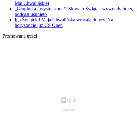
Mai Chwalińskiej
„Głupiutka i wystraszona”. Słowa o Świątek wywołały burzę,
podcast usunięto
Iga Świątek i Maja Chwalińska wracają do gry. Na
horyzoncie już US Open
Promowane treści