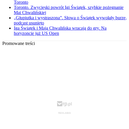
Toronto
Toronto. Zwycięski powrót Igi Świątek, szybkie pożegnanie
Mai Chwalińskiej
„Głupiutka i wystraszona”. Słowa o Świątek wywołały burzę,
podcast usunięto
Iga Świątek i Maja Chwalińska wracają do gry. Na
horyzoncie już US Open
Promowane treści