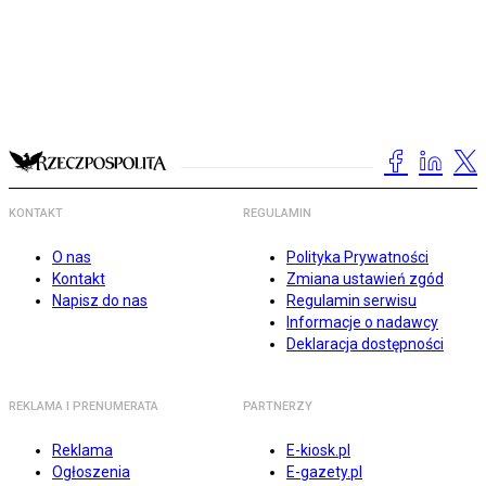
KONTAKT
REGULAMIN
O nas
Polityka Prywatności
Kontakt
Zmiana ustawień zgód
Napisz do nas
Regulamin serwisu
Informacje o nadawcy
Deklaracja dostępności
REKLAMA I PRENUMERATA
PARTNERZY
Reklama
E-kiosk.pl
Ogłoszenia
E-gazety.pl