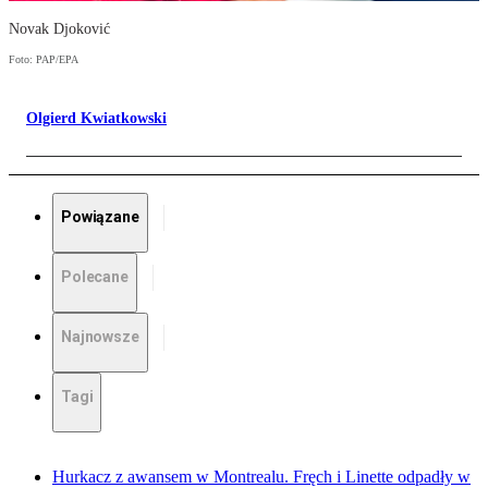
Novak Djoković
Foto: PAP/EPA
Olgierd Kwiatkowski
Powiązane
Polecane
Najnowsze
Tagi
Hurkacz z awansem w Montrealu. Fręch i Linette odpadły w