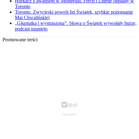
Hurkacz z awansem w Montrealu. Fręch i Linette odpadły w
Toronto
Toronto. Zwycięski powrót Igi Świątek, szybkie pożegnanie
Mai Chwalińskiej
„Głupiutka i wystraszona”. Słowa o Świątek wywołały burzę,
podcast usunięto
Promowane treści