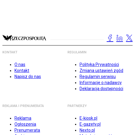
KONTAKT
REGULAMIN
O nas
Polityka Prywatności
Kontakt
Zmiana ustawień zgód
Napisz do nas
Regulamin serwisu
Informacje o nadawcy
Deklaracja dostępności
REKLAMA I PRENUMERATA
PARTNERZY
Reklama
E-kiosk.pl
Ogłoszenia
E-gazety.pl
Prenumerata
Nexto.pl