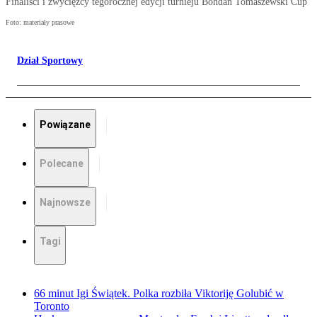
Finaliści i zwycięzcy tegorocznej edycji turnieju Bohdan Tomaszewski Cup
Foto: materiały prasowe
Dział Sportowy
Powiązane
Polecane
Najnowsze
Tagi
66 minut Igi Świątek. Polka rozbiła Viktoriję Golubić w
Toronto