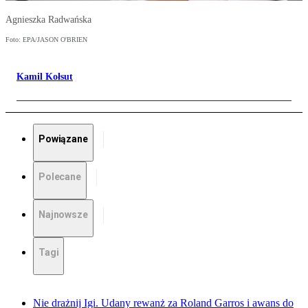
Agnieszka Radwańska
Foto: EPA/JASON O'BRIEN
Kamil Kołsut
Powiązane
Polecane
Najnowsze
Tagi
Nie drażnij Igi. Udany rewanż za Roland Garros i awans do