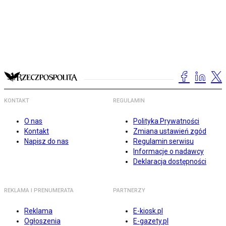
KONTAKT
REGULAMIN
O nas
Polityka Prywatności
Kontakt
Zmiana ustawień zgód
Napisz do nas
Regulamin serwisu
Informacje o nadawcy
Deklaracja dostępności
REKLAMA I PRENUMERATA
PARTNERZY
Reklama
E-kiosk.pl
Ogłoszenia
E-gazety.pl