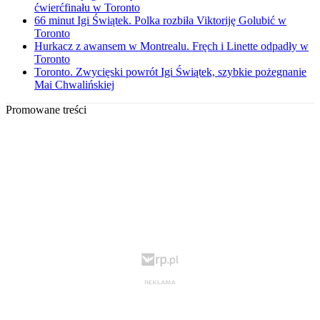
ćwierćfinału w Toronto
66 minut Igi Świątek. Polka rozbiła Viktoriję Golubić w
Toronto
Hurkacz z awansem w Montrealu. Fręch i Linette odpadły w
Toronto
Toronto. Zwycięski powrót Igi Świątek, szybkie pożegnanie
Mai Chwalińskiej
Promowane treści