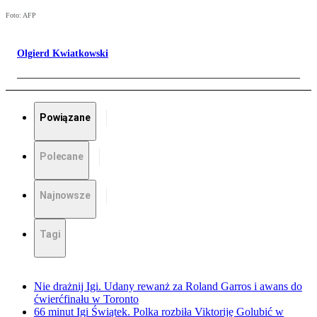
Foto: AFP
Olgierd Kwiatkowski
Powiązane
Polecane
Najnowsze
Tagi
Nie drażnij Igi. Udany rewanż za Roland Garros i awans do
ćwierćfinału w Toronto
66 minut Igi Świątek. Polka rozbiła Viktoriję Golubić w