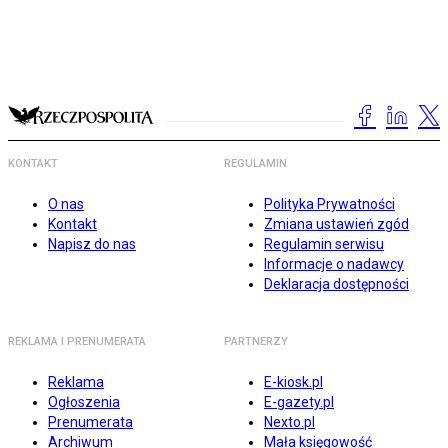
KONTAKT
REGULAMIN
O nas
Polityka Prywatności
Kontakt
Zmiana ustawień zgód
Napisz do nas
Regulamin serwisu
Informacje o nadawcy
Deklaracja dostępności
REKLAMA I PRENUMERATA
PARTNERZY
Reklama
E-kiosk.pl
Ogłoszenia
E-gazety.pl
Prenumerata
Nexto.pl
Archiwum
Mała księgowość