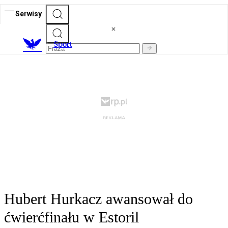
Serwisy
S
port
Hubert Hurkacz awansował do
ćwierćfinału w Estoril