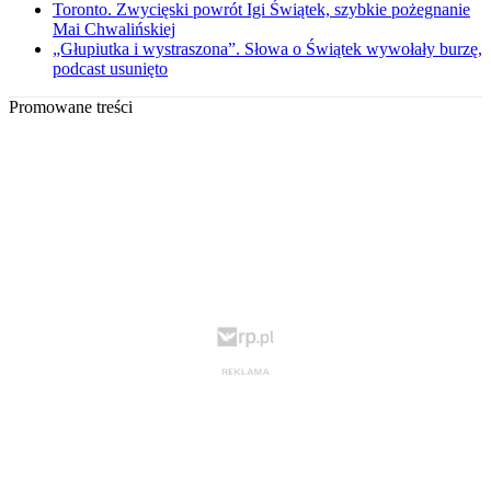
Toronto. Zwycięski powrót Igi Świątek, szybkie pożegnanie
Mai Chwalińskiej
„Głupiutka i wystraszona”. Słowa o Świątek wywołały burzę,
podcast usunięto
Promowane treści