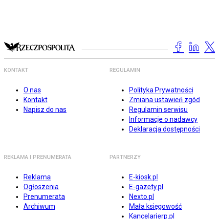
KONTAKT
REGULAMIN
O nas
Polityka Prywatności
Kontakt
Zmiana ustawień zgód
Napisz do nas
Regulamin serwisu
Informacje o nadawcy
Deklaracja dostępności
REKLAMA I PRENUMERATA
PARTNERZY
Reklama
E-kiosk.pl
Ogłoszenia
E-gazety.pl
Prenumerata
Nexto.pl
Archiwum
Mała księgowość
Kancelarierp.pl