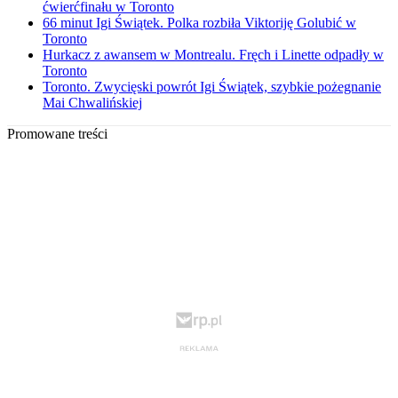
ćwierćfinału w Toronto
66 minut Igi Świątek. Polka rozbiła Viktoriję Golubić w
Toronto
Hurkacz z awansem w Montrealu. Fręch i Linette odpadły w
Toronto
Toronto. Zwycięski powrót Igi Świątek, szybkie pożegnanie
Mai Chwalińskiej
Promowane treści