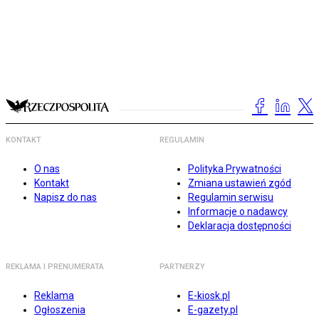
KONTAKT
REGULAMIN
O nas
Polityka Prywatności
Kontakt
Zmiana ustawień zgód
Napisz do nas
Regulamin serwisu
Informacje o nadawcy
Deklaracja dostępności
REKLAMA I PRENUMERATA
PARTNERZY
Reklama
E-kiosk.pl
Ogłoszenia
E-gazety.pl