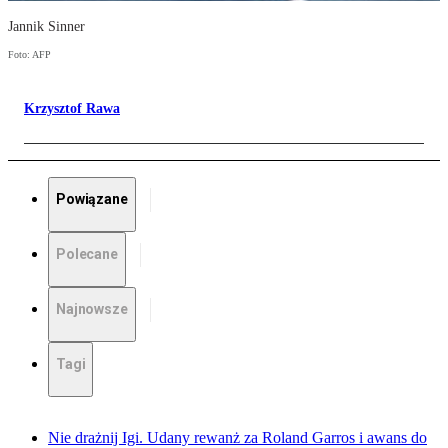
Jannik Sinner
Foto: AFP
Krzysztof Rawa
Powiązane
Polecane
Najnowsze
Tagi
Nie drażnij Igi. Udany rewanż za Roland Garros i awans do