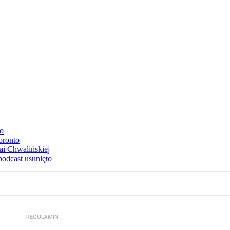
to
oronto
ai Chwalińskiej
podcast usunięto
REGULAMIN