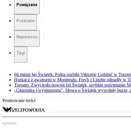
Powiązane
Polecane
Najnowsze
Tagi
66 minut Igi Świątek. Polka rozbiła Viktoriję Golubić w Toron
Hurkacz z awansem w Montrealu. Fręch i Linette odpadły w T
Toronto. Zwycięski powrót Igi Świątek, szybkie pożegnanie M
„Głupiutka i wystraszona”. Słowa o Świątek wywołały burzę, 
Promowane treści
KONTAKT