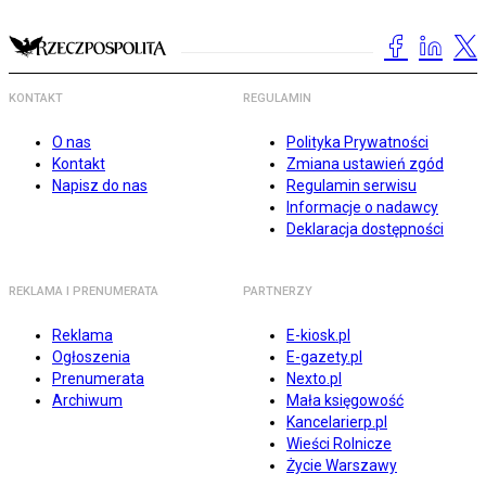
KONTAKT
REGULAMIN
O nas
Polityka Prywatności
Kontakt
Zmiana ustawień zgód
Napisz do nas
Regulamin serwisu
Informacje o nadawcy
Deklaracja dostępności
REKLAMA I PRENUMERATA
PARTNERZY
Reklama
E-kiosk.pl
Ogłoszenia
E-gazety.pl
Prenumerata
Nexto.pl
Archiwum
Mała księgowość
Kancelarierp.pl
Wieści Rolnicze
Życie Warszawy