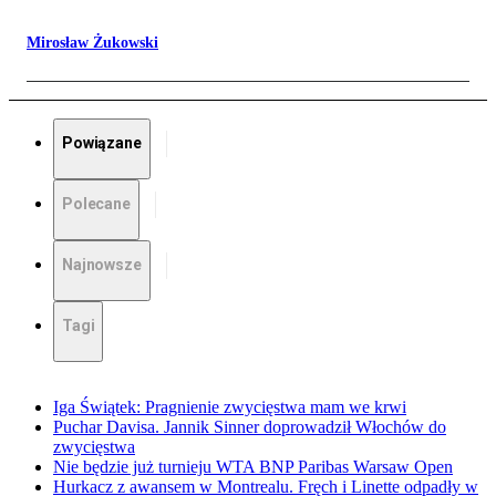
Mirosław Żukowski
Powiązane
Polecane
Najnowsze
Tagi
Iga Świątek: Pragnienie zwycięstwa mam we krwi
Puchar Davisa. Jannik Sinner doprowadził Włochów do
zwycięstwa
Nie będzie już turnieju WTA BNP Paribas Warsaw Open
Hurkacz z awansem w Montrealu. Fręch i Linette odpadły w