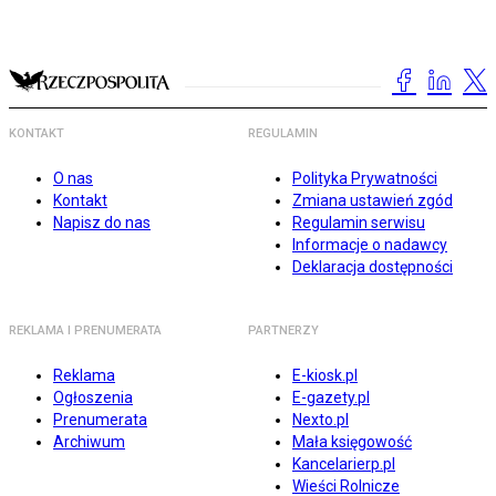
KONTAKT
REGULAMIN
O nas
Polityka Prywatności
Kontakt
Zmiana ustawień zgód
Napisz do nas
Regulamin serwisu
Informacje o nadawcy
Deklaracja dostępności
REKLAMA I PRENUMERATA
PARTNERZY
Reklama
E-kiosk.pl
Ogłoszenia
E-gazety.pl
Prenumerata
Nexto.pl
Archiwum
Mała księgowość
Kancelarierp.pl
Wieści Rolnicze