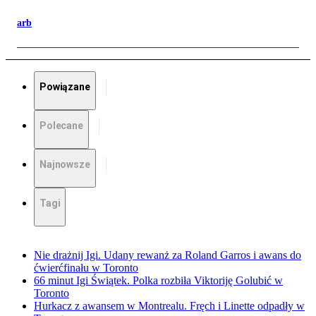
arb
Powiązane
Polecane
Najnowsze
Tagi
Nie drażnij Igi. Udany rewanż za Roland Garros i awans do
ćwierćfinału w Toronto
66 minut Igi Świątek. Polka rozbiła Viktoriję Golubić w
Toronto
Hurkacz z awansem w Montrealu. Fręch i Linette odpadły w