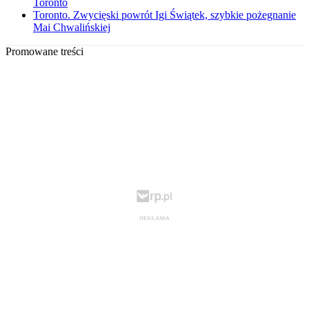
Toronto
Toronto. Zwycięski powrót Igi Świątek, szybkie pożegnanie
Mai Chwalińskiej
Promowane treści