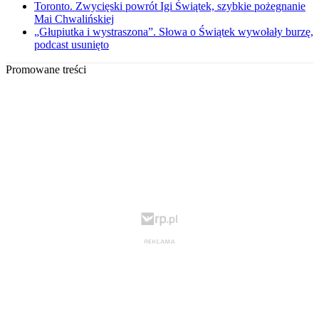
Toronto. Zwycięski powrót Igi Świątek, szybkie pożegnanie
Mai Chwalińskiej
„Głupiutka i wystraszona”. Słowa o Świątek wywołały burzę,
podcast usunięto
Promowane treści