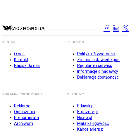
KONTAKT
REGULAMIN
O nas
Polityka Prywatności
Kontakt
Zmiana ustawień zgód
Napisz do nas
Regulamin serwisu
Informacje o nadawcy
Deklaracja dostępności
REKLAMA I PRENUMERATA
PARTNERZY
Reklama
E-kiosk.pl
Ogłoszenia
E-gazety.pl
Prenumerata
Nexto.pl
Archiwum
Mała księgowość
Kancelarierp.pl