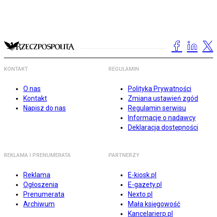
KONTAKT
REGULAMIN
O nas
Polityka Prywatności
Kontakt
Zmiana ustawień zgód
Napisz do nas
Regulamin serwisu
Informacje o nadawcy
Deklaracja dostępności
REKLAMA I PRENUMERATA
PARTNERZY
Reklama
E-kiosk.pl
Ogłoszenia
E-gazety.pl
Prenumerata
Nexto.pl
Archiwum
Mała księgowość
Kancelarierp.pl