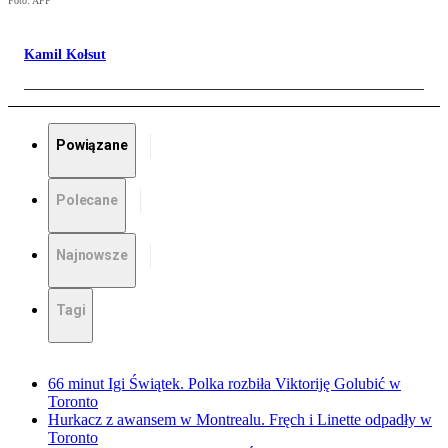
Foto: AFP
Kamil Kołsut
Powiązane
Polecane
Najnowsze
Tagi
66 minut Igi Świątek. Polka rozbiła Viktoriję Golubić w
Toronto
Hurkacz z awansem w Montrealu. Fręch i Linette odpadły w
Toronto