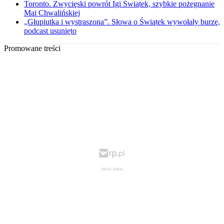
Toronto. Zwycięski powrót Igi Świątek, szybkie pożegnanie
Mai Chwalińskiej
„Głupiutka i wystraszona”. Słowa o Świątek wywołały burzę,
podcast usunięto
Promowane treści