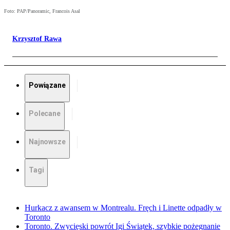
Foto: PAP/Panoramic, Francois Asal
Krzysztof Rawa
Powiązane
Polecane
Najnowsze
Tagi
Hurkacz z awansem w Montrealu. Fręch i Linette odpadły w
Toronto
Toronto. Zwycięski powrót Igi Świątek, szybkie pożegnanie