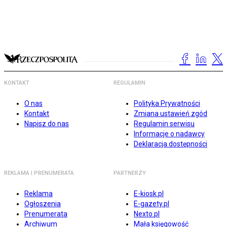
KONTAKT
REGULAMIN
O nas
Polityka Prywatności
Kontakt
Zmiana ustawień zgód
Napisz do nas
Regulamin serwisu
Informacje o nadawcy
Deklaracja dostępności
REKLAMA I PRENUMERATA
PARTNERZY
Reklama
E-kiosk.pl
Ogłoszenia
E-gazety.pl
Prenumerata
Nexto.pl
Archiwum
Mała księgowość