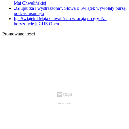
Mai Chwalińskiej
„Głupiutka i wystraszona”. Słowa o Świątek wywołały burzę,
podcast usunięto
Iga Świątek i Maja Chwalińska wracają do gry. Na
horyzoncie już US Open
Promowane treści