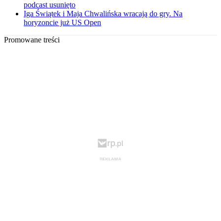
podcast usunięto
Iga Świątek i Maja Chwalińska wracają do gry. Na
horyzoncie już US Open
Promowane treści