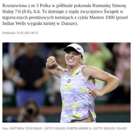
Rozstawiona z nr 3 Polka w półfinale pokonała Rumunkę Simonę
Halep 7:6 (8-6), 6:4. To dziesiąte z rzędu zwycięstwo Świątek w
tegorocznych prestiżowych turniejach z cyklu Masters 1000 (przed
Indian Wells wygrała turniej w Dausze).
Publikacja:
19.03.2022 06:55
Foto: MATTHEW STOCKMAN / GETTY IMAGES NORTH AMERICA / GETTY IMAGES VIA AFP