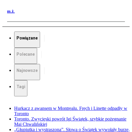
m.ż.
Powiązane
Polecane
Najnowsze
Tagi
Hurkacz z awansem w Montrealu. Fręch i Linette odpadły w
Toronto
Toronto. Zwycięski powrót Igi Świątek, szybkie pożegnanie
Mai Chwalińskiej
„Głupiutka i wystraszona”. Słowa o Świątek wywołały burzę,