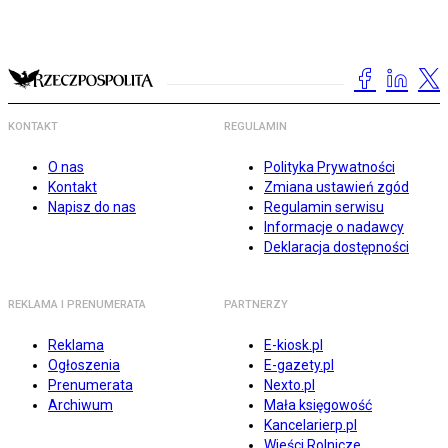
KONTAKT
REGULAMIN
O nas
Polityka Prywatności
Kontakt
Zmiana ustawień zgód
Napisz do nas
Regulamin serwisu
Informacje o nadawcy
Deklaracja dostępności
REKLAMA I PRENUMERATA
PARTNERZY
Reklama
E-kiosk.pl
Ogłoszenia
E-gazety.pl
Prenumerata
Nexto.pl
Archiwum
Mała księgowość
Kancelarierp.pl
Wieści Rolnicze