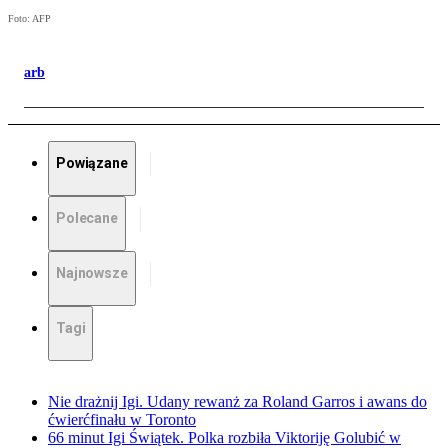
Foto: AFP
arb
Powiązane
Polecane
Najnowsze
Tagi
Nie drażnij Igi. Udany rewanż za Roland Garros i awans do
ćwierćfinału w Toronto
66 minut Igi Świątek. Polka rozbiła Viktoriję Golubić w