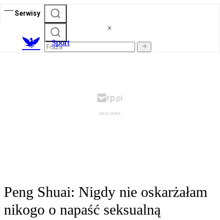
Serwisy
S
port
Peng Shuai: Nigdy nie oskarżałam
nikogo o napaść seksualną