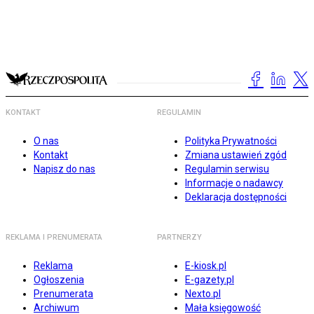
KONTAKT
REGULAMIN
O nas
Polityka Prywatności
Kontakt
Zmiana ustawień zgód
Napisz do nas
Regulamin serwisu
Informacje o nadawcy
Deklaracja dostępności
REKLAMA I PRENUMERATA
PARTNERZY
Reklama
E-kiosk.pl
Ogłoszenia
E-gazety.pl
Prenumerata
Nexto.pl
Archiwum
Mała księgowość