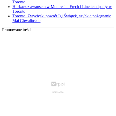
Toronto
Hurkacz z awansem w Montrealu. Fręch i Linette odpadły w
Toronto
Toronto. Zwycięski powrót Igi Świątek, szybkie pożegnanie
Mai Chwalińskiej
Promowane treści