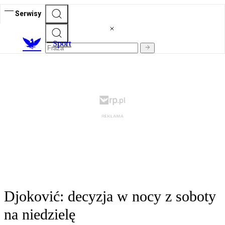
Serwisy
S
port
Djoković: decyzja w nocy z soboty
na niedzielę