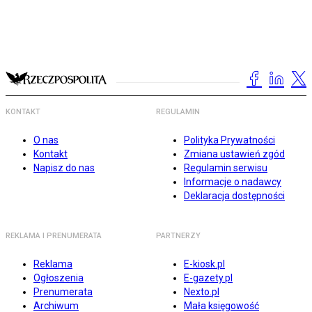
KONTAKT
REGULAMIN
O nas
Polityka Prywatności
Kontakt
Zmiana ustawień zgód
Napisz do nas
Regulamin serwisu
Informacje o nadawcy
Deklaracja dostępności
REKLAMA I PRENUMERATA
PARTNERZY
Reklama
E-kiosk.pl
Ogłoszenia
E-gazety.pl
Prenumerata
Nexto.pl
Archiwum
Mała księgowość