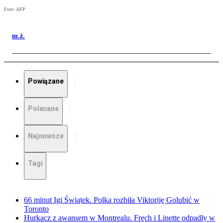
Foto: AFP
m.ż.
Powiązane
Polecane
Najnowsze
Tagi
66 minut Igi Świątek. Polka rozbiła Viktoriję Golubić w
Toronto
Hurkacz z awansem w Montrealu. Fręch i Linette odpadły w