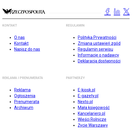
KONTAKT
REGULAMIN
O nas
Polityka Prywatności
Kontakt
Zmiana ustawień zgód
Napisz do nas
Regulamin serwisu
Informacje o nadawcy
Deklaracja dostępności
REKLAMA I PRENUMERATA
PARTNERZY
Reklama
E-kiosk.pl
Ogłoszenia
E-gazety.pl
Prenumerata
Nexto.pl
Archiwum
Mała księgowość
Kancelarierp.pl
Wieści Rolnicze
Życie Warszawy