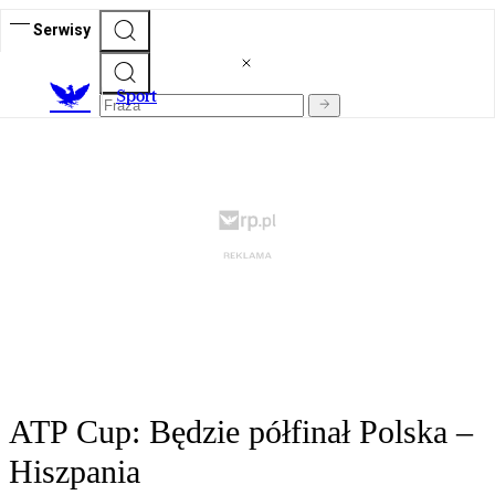
Serwisy
S
port
ATP Cup: Będzie półfinał Polska –
Hiszpania