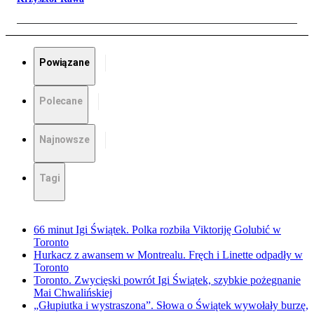
Powiązane
Polecane
Najnowsze
Tagi
66 minut Igi Świątek. Polka rozbiła Viktoriję Golubić w
Toronto
Hurkacz z awansem w Montrealu. Fręch i Linette odpadły w
Toronto
Toronto. Zwycięski powrót Igi Świątek, szybkie pożegnanie
Mai Chwalińskiej
„Głupiutka i wystraszona”. Słowa o Świątek wywołały burzę,