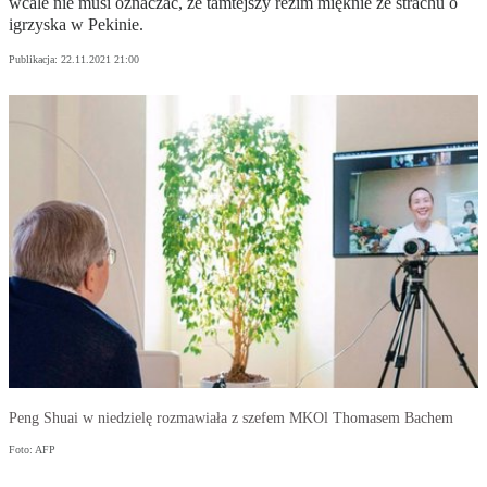
wcale nie musi oznaczać, że tamtejszy reżim mięknie ze strachu o
igrzyska w Pekinie.
Publikacja:
22.11.2021 21:00
Peng Shuai w niedzielę rozmawiała z szefem MKOl Thomasem Bachem
Foto: AFP