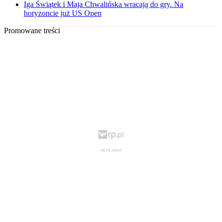
Iga Świątek i Maja Chwalińska wracają do gry. Na
horyzoncie już US Open
Promowane treści