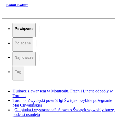
Kamil Kołsut
Powiązane
Polecane
Najnowsze
Tagi
Hurkacz z awansem w Montrealu. Fręch i Linette odpadły w
Toronto
Toronto. Zwycięski powrót Igi Świątek, szybkie pożegnanie
Mai Chwalińskiej
„Głupiutka i wystraszona”. Słowa o Świątek wywołały burzę,
podcast usunięto