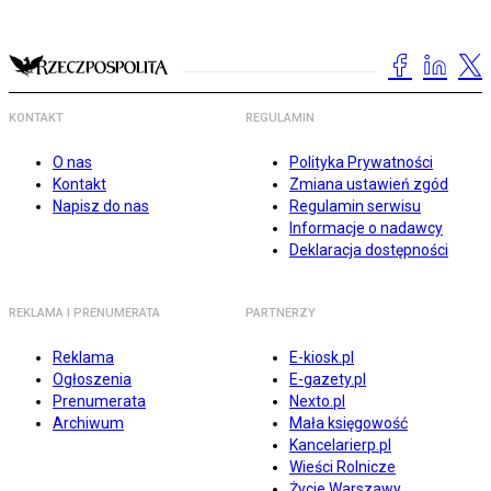
KONTAKT
REGULAMIN
O nas
Polityka Prywatności
Kontakt
Zmiana ustawień zgód
Napisz do nas
Regulamin serwisu
Informacje o nadawcy
Deklaracja dostępności
REKLAMA I PRENUMERATA
PARTNERZY
Reklama
E-kiosk.pl
Ogłoszenia
E-gazety.pl
Prenumerata
Nexto.pl
Archiwum
Mała księgowość
Kancelarierp.pl
Wieści Rolnicze
Życie Warszawy