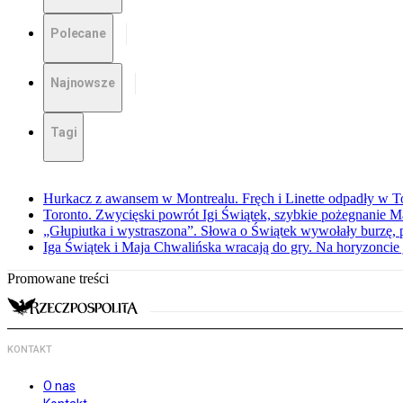
Polecane
Najnowsze
Tagi
Hurkacz z awansem w Montrealu. Fręch i Linette odpadły w T
Toronto. Zwycięski powrót Igi Świątek, szybkie pożegnanie M
„Głupiutka i wystraszona”. Słowa o Świątek wywołały burzę, 
Iga Świątek i Maja Chwalińska wracają do gry. Na horyzonci
Promowane treści
KONTAKT
O nas