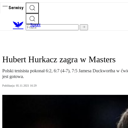
Serwisy
S
port
Hubert Hurkacz zagra w Masters
Polski tenisista pokonał 6:2, 6:7 (4-7), 7:5 Jamesa Duckwortha w ćw
jest gotowa.
Publikacja:
05.11.2021 16:29