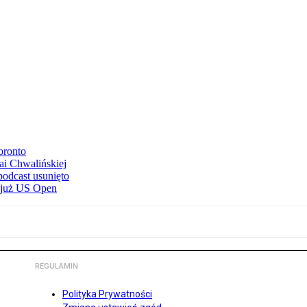
oronto
ai Chwalińskiej
podcast usunięto
e już US Open
REGULAMIN
Polityka Prywatności