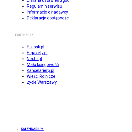
Zmiana ustawień zgód
Regulamin serwisu
Informacje o nadawcy
Deklaracja dostępności
PARTNERZY
E-kiosk.pl
E-gazety.pl
Nexto.pl
Mała księgowość
Kancelarierp.pl
Wieści Rolnicze
Życie Warszawy
KALENDARIUM