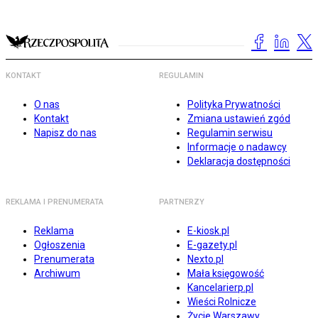
KONTAKT
REGULAMIN
O nas
Polityka Prywatności
Kontakt
Zmiana ustawień zgód
Napisz do nas
Regulamin serwisu
Informacje o nadawcy
Deklaracja dostępności
REKLAMA I PRENUMERATA
PARTNERZY
Reklama
E-kiosk.pl
Ogłoszenia
E-gazety.pl
Prenumerata
Nexto.pl
Archiwum
Mała księgowość
Kancelarierp.pl
Wieści Rolnicze
Życie Warszawy