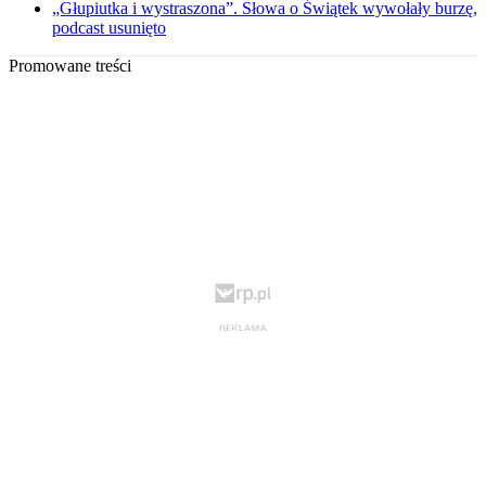
„Głupiutka i wystraszona”. Słowa o Świątek wywołały burzę,
podcast usunięto
Promowane treści