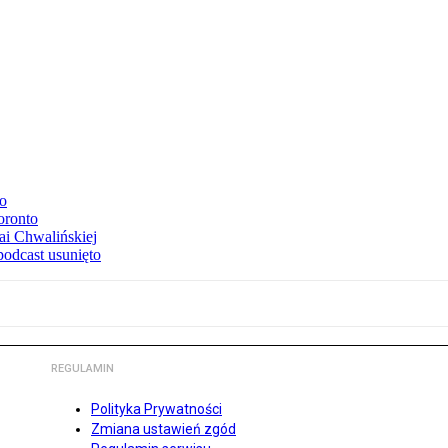
to
oronto
ai Chwalińskiej
podcast usunięto
REGULAMIN
Polityka Prywatności
Zmiana ustawień zgód