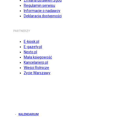
Zmiana ustawień zgód
Regulamin serwisu
Informacje o nadawcy
Deklaracja dostępności
PARTNERZY
E-kiosk.pl
E-gazety.pl
Nexto.pl
Mała księgowość
Kancelarierp.pl
Wieści Rolnicze
Życie Warszawy
KALENDARIUM