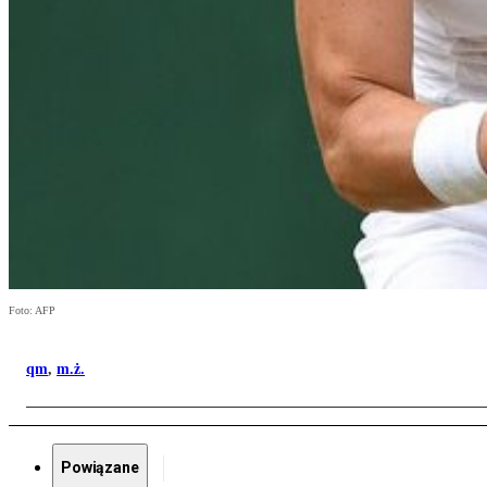
Foto: AFP
qm
,
m.ż.
Powiązane