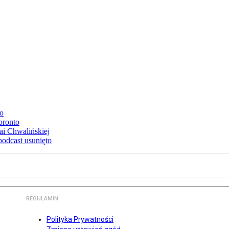
to
oronto
ai Chwalińskiej
podcast usunięto
REGULAMIN
Polityka Prywatności