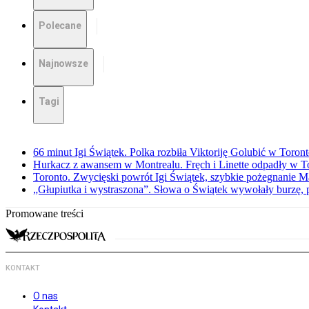
Polecane
Najnowsze
Tagi
66 minut Igi Świątek. Polka rozbiła Viktoriję Golubić w Toron
Hurkacz z awansem w Montrealu. Fręch i Linette odpadły w T
Toronto. Zwycięski powrót Igi Świątek, szybkie pożegnanie M
„Głupiutka i wystraszona”. Słowa o Świątek wywołały burzę, 
Promowane treści
KONTAKT
O nas