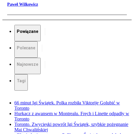
Paweł Wilkowicz
Powiązane
Polecane
Najnowsze
Tagi
66 minut Igi Świątek. Polka rozbiła Viktoriję Golubić w
Toronto
Hurkacz z awansem w Montrealu. Fręch i Linette odpadły w
Toronto
Toronto. Zwycięski powrót Igi Świątek, szybkie pożegnanie
Mai Chwalińskiej