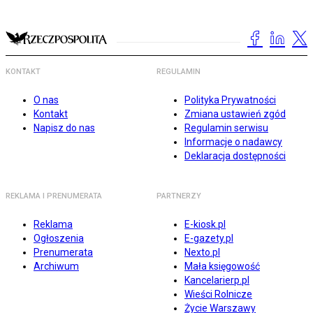
KONTAKT
REGULAMIN
O nas
Polityka Prywatności
Kontakt
Zmiana ustawień zgód
Napisz do nas
Regulamin serwisu
Informacje o nadawcy
Deklaracja dostępności
REKLAMA I PRENUMERATA
PARTNERZY
Reklama
E-kiosk.pl
Ogłoszenia
E-gazety.pl
Prenumerata
Nexto.pl
Archiwum
Mała księgowość
Kancelarierp.pl
Wieści Rolnicze
Życie Warszawy