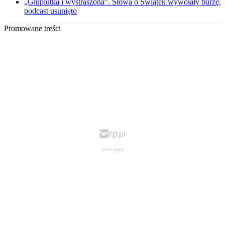
„Głupiutka i wystraszona”. Słowa o Świątek wywołały burzę,
podcast usunięto
Promowane treści