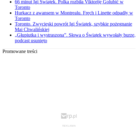
66 minut Igi Świątek. Polka rozbiła Viktoriję Golubić w
Toronto
Hurkacz z awansem w Montrealu. Fręch i Linette odpadły w
Toronto
Toronto. Zwycięski powrót Igi Świątek, szybkie pożegnanie
Mai Chwalińskiej
„Głupiutka i wystraszona”. Słowa o Świątek wywołały burzę,
podcast usunięto
Promowane treści