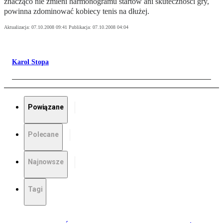
znacząco nie zmieni harmonogramu startów ani skuteczności gry,
powinna zdominować kobiecy tenis na dłużej.
Aktualizacja:
07.10.2008 09:41
Publikacja:
07.10.2008 04:04
Karol Stopa
Powiązane
Polecane
Najnowsze
Tagi