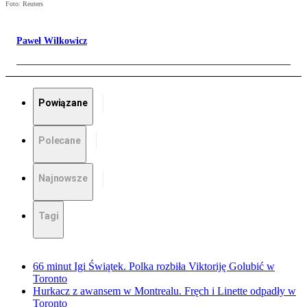
Foto: Reuters
Paweł Wilkowicz
Powiązane
Polecane
Najnowsze
Tagi
66 minut Igi Świątek. Polka rozbiła Viktoriję Golubić w
Toronto
Hurkacz z awansem w Montrealu. Fręch i Linette odpadły w
Toronto