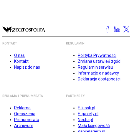
KONTAKT
REGULAMIN
O nas
Polityka Prywatności
Kontakt
Zmiana ustawień zgód
Napisz do nas
Regulamin serwisu
Informacje o nadawcy
Deklaracja dostępności
REKLAMA I PRENUMERATA
PARTNERZY
Reklama
E-kiosk.pl
Ogłoszenia
E-gazety.pl
Prenumerata
Nexto.pl
Archiwum
Mała księgowość
Kancelarierp.pl