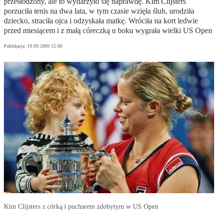
przesłodzony, ale to wydarzyło się naprawdę. Kim Clijsters
porzuciła tenis na dwa lata, w tym czasie wzięła ślub, urodziła
dziecko, straciła ojca i odzyskała matkę. Wróciła na kort ledwie
przed miesiącem i z małą córeczką u boku wygrała wielki US Open
Publikacja:
19.09.2009 15:00
Kim Clijsters z córką i pucharem zdobytym w US Open