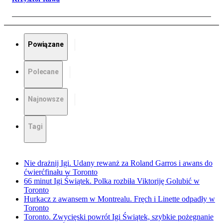
Powiązane
Polecane
Najnowsze
Tagi
Nie drażnij Igi. Udany rewanż za Roland Garros i awans do
ćwierćfinału w Toronto
66 minut Igi Świątek. Polka rozbiła Viktoriję Golubić w
Toronto
Hurkacz z awansem w Montrealu. Fręch i Linette odpadły w
Toronto
Toronto. Zwycięski powrót Igi Świątek, szybkie pożegnanie