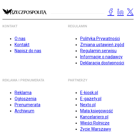
KONTAKT
REGULAMIN
O nas
Polityka Prywatności
Kontakt
Zmiana ustawień zgód
Napisz do nas
Regulamin serwisu
Informacje o nadawcy
Deklaracja dostępności
REKLAMA I PRENUMERATA
PARTNERZY
Reklama
E-kiosk.pl
Ogłoszenia
E-gazety.pl
Prenumerata
Nexto.pl
Archiwum
Mała księgowość
Kancelarierp.pl
Wieści Rolnicze
Życie Warszawy