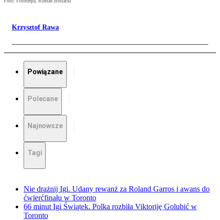
Foto: Fotorzepa, Roman Bosiacki
Krzysztof Rawa
Powiązane
Polecane
Najnowsze
Tagi
Nie drażnij Igi. Udany rewanż za Roland Garros i awans do
ćwierćfinału w Toronto
66 minut Igi Świątek. Polka rozbiła Viktoriję Golubić w
Toronto