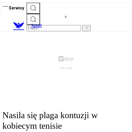
Serwisy
S
port
Nasila się plaga kontuzji w
kobiecym tenisie