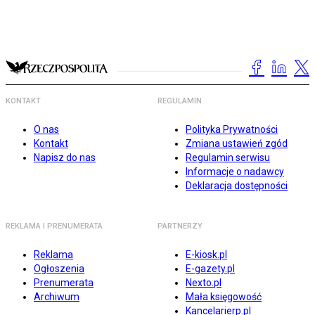
KONTAKT
REGULAMIN
O nas
Polityka Prywatności
Kontakt
Zmiana ustawień zgód
Napisz do nas
Regulamin serwisu
Informacje o nadawcy
Deklaracja dostępności
REKLAMA I PRENUMERATA
PARTNERZY
Reklama
E-kiosk.pl
Ogłoszenia
E-gazety.pl
Prenumerata
Nexto.pl
Archiwum
Mała księgowość
Kancelarierp.pl