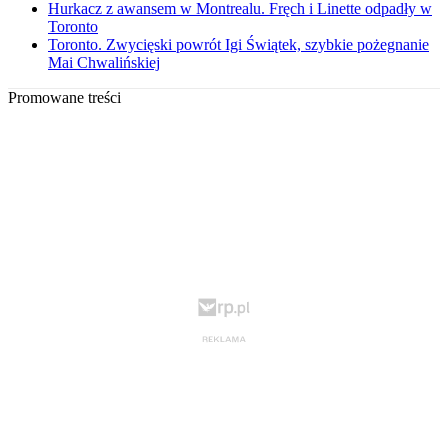
Hurkacz z awansem w Montrealu. Fręch i Linette odpadły w
Toronto
Toronto. Zwycięski powrót Igi Świątek, szybkie pożegnanie
Mai Chwalińskiej
Promowane treści