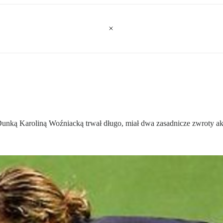
unką Karoliną Woźniacką trwał długo, miał dwa zasadnicze zwroty akcj