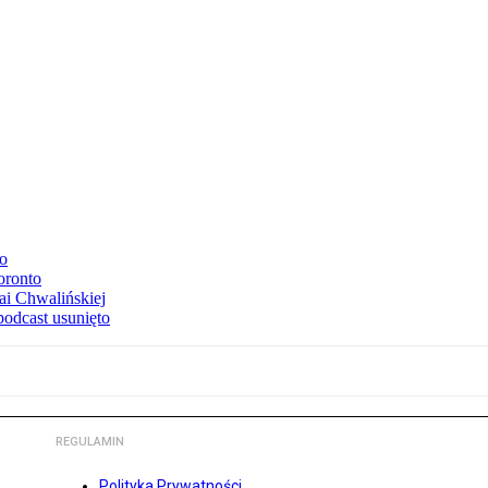
to
oronto
ai Chwalińskiej
podcast usunięto
REGULAMIN
Polityka Prywatności