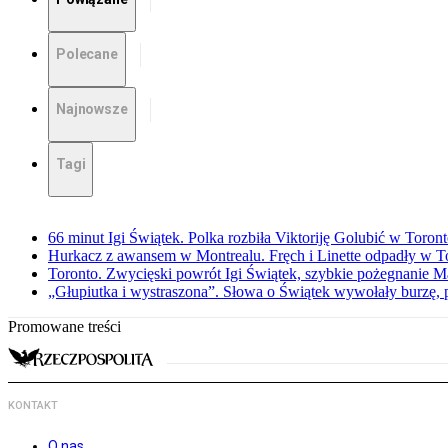
Polecane
Najnowsze
Tagi
66 minut Igi Świątek. Polka rozbiła Viktoriję Golubić w Toron
Hurkacz z awansem w Montrealu. Fręch i Linette odpadły w T
Toronto. Zwycięski powrót Igi Świątek, szybkie pożegnanie M
„Głupiutka i wystraszona”. Słowa o Świątek wywołały burzę, 
Promowane treści
KONTAKT
O nas