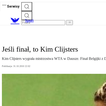
Serwisy
S
port
Jeśli finał, to Kim Clijsters
Kim Clijsters wygrała mistrzostwa WTA w Dausze. Finał Belgijki z D
Publikacja:
31.10.2010 22:02