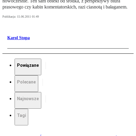
nowocześnie. Ten sam obiekt od środka, z perspektywy biura
prasowego czy kabin komentatorskich, razi ciasnotą i bałaganem.
Publikacja:
15.06.2011 01:49
Karol Stopa
Powiązane
Polecane
Najnowsze
Tagi