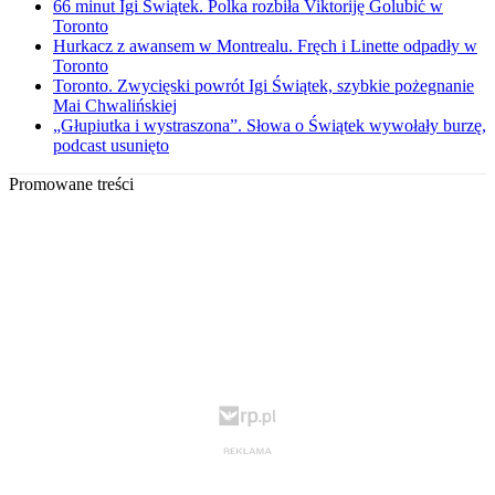
66 minut Igi Świątek. Polka rozbiła Viktoriję Golubić w
Toronto
Hurkacz z awansem w Montrealu. Fręch i Linette odpadły w
Toronto
Toronto. Zwycięski powrót Igi Świątek, szybkie pożegnanie
Mai Chwalińskiej
„Głupiutka i wystraszona”. Słowa o Świątek wywołały burzę,
podcast usunięto
Promowane treści