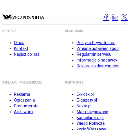
KONTAKT
REGULAMIN
O nas
Polityka Prywatności
Kontakt
Zmiana ustawień zgód
Napisz do nas
Regulamin serwisu
Informacje o nadawcy
Deklaracja dostępności
REKLAMA I PRENUMERATA
PARTNERZY
Reklama
E-kiosk.pl
Ogłoszenia
E-gazety.pl
Prenumerata
Nexto.pl
Archiwum
Mała księgowość
Kancelarierp.pl
Wieści Rolnicze
Życie Warszawy