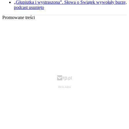
„Głupiutka i wystraszona”. Słowa o Świątek wywołały burzę,
podcast usunięto
Promowane treści