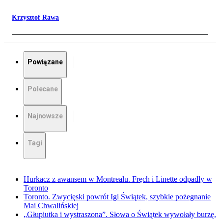
Krzysztof Rawa
Powiązane
Polecane
Najnowsze
Tagi
Hurkacz z awansem w Montrealu. Fręch i Linette odpadły w
Toronto
Toronto. Zwycięski powrót Igi Świątek, szybkie pożegnanie
Mai Chwalińskiej
„Głupiutka i wystraszona”. Słowa o Świątek wywołały burzę,