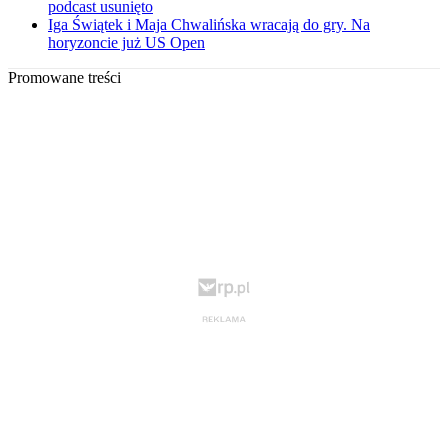
podcast usunięto
Iga Świątek i Maja Chwalińska wracają do gry. Na
horyzoncie już US Open
Promowane treści