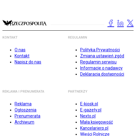
KONTAKT
REGULAMIN
O nas
Polityka Prywatności
Kontakt
Zmiana ustawień zgód
Napisz do nas
Regulamin serwisu
Informacje o nadawcy
Deklaracja dostępności
REKLAMA I PRENUMERATA
PARTNERZY
Reklama
E-kiosk.pl
Ogłoszenia
E-gazety.pl
Prenumerata
Nexto.pl
Archiwum
Mała księgowość
Kancelarierp.pl
Wieści Rolnicze