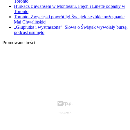
Toronto
Hurkacz z awansem w Montrealu. Fręch i Linette odpadły w
Toronto
Toronto. Zwycięski powrót Igi Świątek, szybkie pożegnanie
Mai Chwalińskiej
„Głupiutka i wystraszona”. Słowa o Świątek wywołały burzę,
podcast usunięto
Promowane treści