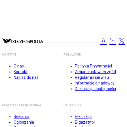
KONTAKT
REGULAMIN
O nas
Polityka Prywatności
Kontakt
Zmiana ustawień zgód
Napisz do nas
Regulamin serwisu
Informacje o nadawcy
Deklaracja dostępności
REKLAMA I PRENUMERATA
PARTNERZY
Reklama
E-kiosk.pl
Ogłoszenia
E-gazety.pl