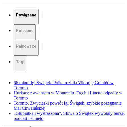
Powiązane
Polecane
Najnowsze
Tagi
66 minut Igi Świątek. Polka rozbiła Viktoriję Golubić w
Toronto
Hurkacz z awansem w Montrealu. Fręch i Linette odpadły w
Toronto
Toronto. Zwycięski powrót Igi Świątek, szybkie pożegnanie
Mai Chwalińskiej
„Głupiutka i wystraszona”. Słowa o Świątek wywołały burzę,
podcast usunięto