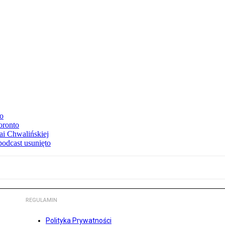
to
oronto
ai Chwalińskiej
podcast usunięto
REGULAMIN
Polityka Prywatności