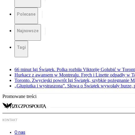
Polecane
Najnowsze
Tagi
66 minut Igi Świątek. Polka rozbiła Viktoriję Golubić w Toron
Hurkacz z awansem w Montrealu. Fręch i Linette odpadły w T
Toronto. Zwycięski powrót Igi Świątek, szybkie pożegnanie M
„Głupiutka i wystraszona”. Słowa o Świątek wywołały burzę, 
Promowane treści
KONTAKT
O nas