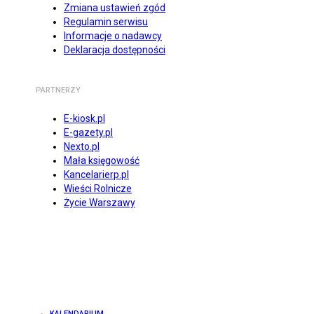
Zmiana ustawień zgód
Regulamin serwisu
Informacje o nadawcy
Deklaracja dostępności
PARTNERZY
E-kiosk.pl
E-gazety.pl
Nexto.pl
Mała księgowość
Kancelarierp.pl
Wieści Rolnicze
Życie Warszawy
KALENDARIUM