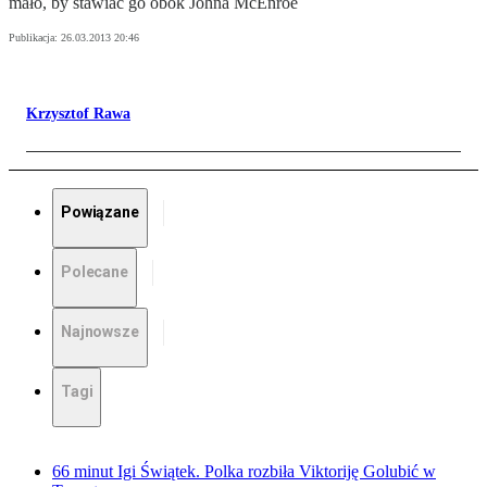
mało, by stawiać go obok Johna McEnroe
Publikacja:
26.03.2013 20:46
Krzysztof Rawa
Powiązane
Polecane
Najnowsze
Tagi
66 minut Igi Świątek. Polka rozbiła Viktoriję Golubić w