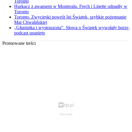
Toronto
Hurkacz z awansem w Montrealu. Fręch i Linette odpadły w
Toronto
Toronto. Zwycięski powrót Igi Świątek, szybkie pożegnanie
Mai Chwalińskiej
„Głupiutka i wystraszona”. Słowa o Świątek wywołały burzę,
podcast usunięto
Promowane treści