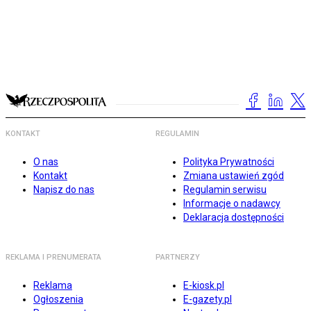
KONTAKT
REGULAMIN
O nas
Polityka Prywatności
Kontakt
Zmiana ustawień zgód
Napisz do nas
Regulamin serwisu
Informacje o nadawcy
Deklaracja dostępności
REKLAMA I PRENUMERATA
PARTNERZY
Reklama
E-kiosk.pl
Ogłoszenia
E-gazety.pl