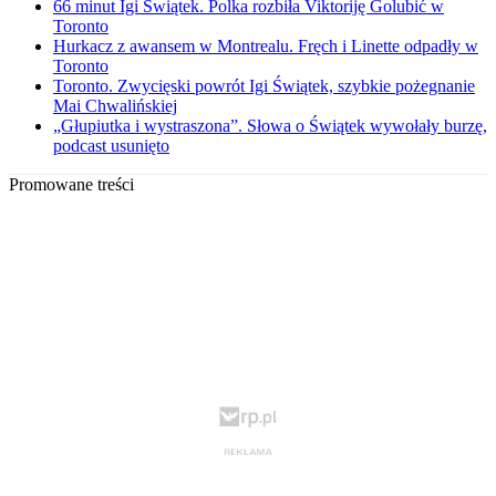
66 minut Igi Świątek. Polka rozbiła Viktoriję Golubić w
Toronto
Hurkacz z awansem w Montrealu. Fręch i Linette odpadły w
Toronto
Toronto. Zwycięski powrót Igi Świątek, szybkie pożegnanie
Mai Chwalińskiej
„Głupiutka i wystraszona”. Słowa o Świątek wywołały burzę,
podcast usunięto
Promowane treści