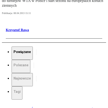
do turniejów WTA w Polsce i start sezonu na europejskich kortach
ziemnych
Publikacja:
08.04.2013 15:11
Krzysztof Rawa
Powiązane
Polecane
Najnowsze
Tagi