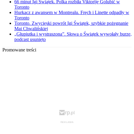
66 minut Igi Świątek. Polka rozbiła Viktoriję Golubić w
Toronto
Hurkacz z awansem w Montrealu. Fręch i Linette odpadły w
Toronto
Toronto. Zwycięski powrót Igi Świątek, szybkie pożegnanie
Mai Chwalińskiej
„Głupiutka i wystraszona”. Słowa o Świątek wywołały burzę,
podcast usunięto
Promowane treści