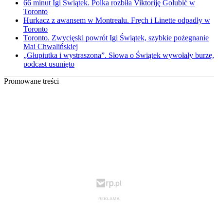
66 minut Igi Świątek. Polka rozbiła Viktoriję Golubić w
Toronto
Hurkacz z awansem w Montrealu. Fręch i Linette odpadły w
Toronto
Toronto. Zwycięski powrót Igi Świątek, szybkie pożegnanie
Mai Chwalińskiej
„Głupiutka i wystraszona”. Słowa o Świątek wywołały burzę,
podcast usunięto
Promowane treści