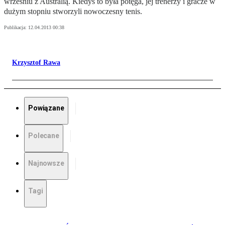
wrześniu z Australią. Kiedyś to była potęga, jej trenerzy i gracze w
dużym stopniu stworzyli nowoczesny tenis.
Publikacja:
12.04.2013 00:38
Krzysztof Rawa
Powiązane
Polecane
Najnowsze
Tagi